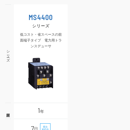
MS4400
シリーズ
低コスト・省スペースの前
面端子タイプ 電力用トラ
ンスデューサ
シリーズ
1
年
7
受注
日
対応品