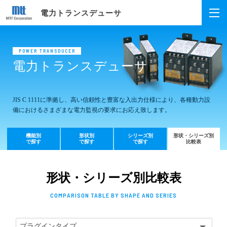
電力トランスデューサ
POWER TRANSDUCER
電力トランスデューサ
JIS C 1111に準拠し、高い信頼性と豊富な入出力仕様により、
各種動力設
備におけるさまざまな電力監視の要求にお応え致します。
機能別
形状別
シリーズ別
形状・シリーズ別
で探す
で探す
で探す
比較表
形状・シリーズ別比較表
COMPARISON TABLE BY SHAPE AND SERIES