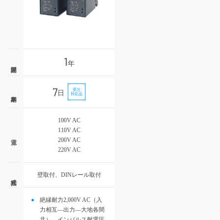
1
年
7
受注
日
対応品
100V AC
110V AC
200V AC
220V AC
壁取付、DINレール取付
絶縁耐力2,000V AC（入
力相互―出力―大地各間
共）、インパルス耐電圧