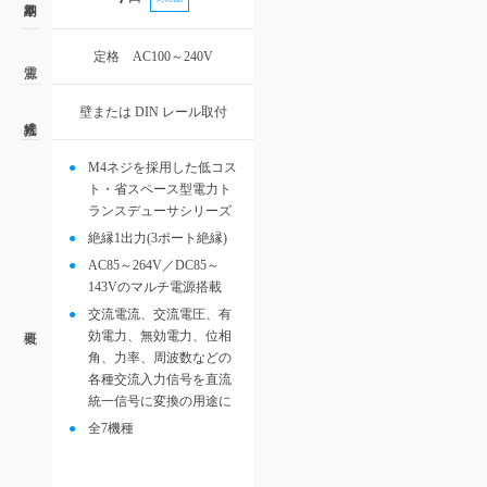
定格 AC100～240V
壁または DIN レール取付
M4ネジを採用した低コス
ト・省スペース型電力ト
ランスデューサシリーズ
絶縁1出力(3ポート絶縁)
AC85～264V／DC85～
143Vのマルチ電源搭載
交流電流、交流電圧、有
効電力、無効電力、位相
角、力率、周波数などの
各種交流入力信号を直流
統一信号に変換の用途に
全7機種