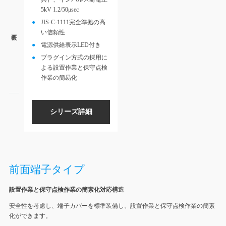
5kV 1.2/50μsec
JIS-C-1111完全準拠の高
い信頼性
電源供給表示LED付き
プラグイン方式の採用に
よる設置作業と保守点検
作業の簡易化
シリーズ詳細
前面端子タイプ
設置作業と保守点検作業の簡素化対応構造
安全性を考慮し、端子カバーを標準装備し、設置作業と保守点検作業の簡素
化ができます。