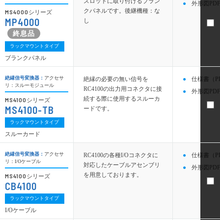
スロットに取り付けるブラン
外形図PDF
クパネルです。後継機種：な
MS4000
シリーズ
MP4000
し
ラックマウントタイプ
ブランクパネル
絶縁信号変換器：
アクセサ
絶縁の必要の無い信号を
仕様書（P
リ：スルーモジュール
RC4100の出力用コネクタに接
外形図PDF
続する際に使用するスルーカ
MS4100
シリーズ
MS4100-TB
ードです。
ラックマウントタイプ
スルーカード
絶縁信号変換器：
アクセサ
RC4100の各種I/Oコネクタに
仕様書（P
リ：I/Oケーブル
対応したケーブルアセンブリ
外形図PDF
を用意しております。
MS4100
シリーズ
CB4100
ラックマウントタイプ
I/Oケーブル