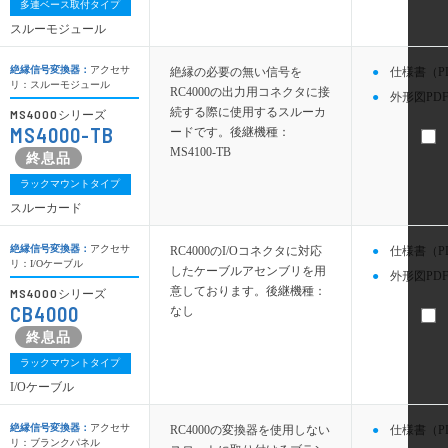
多連ベース取付タイプ
スルーモジュール
絶縁信号変換器：
アクセサ
絶縁の必要の無い信号を
仕様書（P
リ：スルーモジュール
RC4000の出力用コネクタに接
外形図PDF
続する際に使用するスルーカ
MS4000
シリーズ
MS4000-TB
ードです。後継機種：
MS4100-TB
ラックマウントタイプ
スルーカード
絶縁信号変換器：
アクセサ
RC4000のI/Oコネクタに対応
仕様書（P
リ：I/Oケーブル
したケーブルアセンブリを用
外形図PDF
意しております。後継機種：
MS4000
シリーズ
CB4000
なし
ラックマウントタイプ
I/Oケーブル
絶縁信号変換器：
アクセサ
RC4000の変換器を使用しない
仕様書（P
リ：ブランクパネル