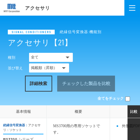
アクセサリ
絶縁信号変換器:機能別
SIGNAL CONDITIONERS
アクセサリ【21】
種別
並び替え
詳細検索
チェックした製品を比較
全てをチェック
基本情報
基本情報
概要
概要
比較
比較
絶縁信号変換器：
アクセサ
MS3700用の専用ソケットで
外形図PDF
リ：ソケット
す。
MS3700
シリーズ