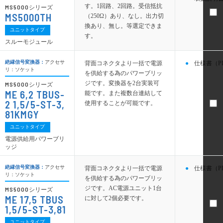
す。1回路、2回路。受信抵抗
MS5000
シリーズ
MS5000TH
（250Ω）あり、なし。出力切
換あり、無し。等選定できま
ユニットタイプ
す。
スルーモジュール
絶縁信号変換器：
アクセサ
背面コネクタより一括で電源
仕様書（P
リ：ソケット
を供給する為のパワーブリッ
ジです。変換器を2台実装可
MS5000
シリーズ
ME 6,2 TBUS-
能です。また複数台連結して
2 1,5/5-ST-3,
使用することが可能です。
81KMGY
ユニットタイプ
電源供給用パワーブリ
ッジ
絶縁信号変換器：
アクセサ
背面コネクタより一括で電源
仕様書（P
リ：ソケット
を供給する為のパワーブリッ
ジです。AC電源ユニット1台
MS5000
シリーズ
ME 17,5 TBUS
に対して2個必要です。
1,5/5-ST-3,81
ユニットタイプ