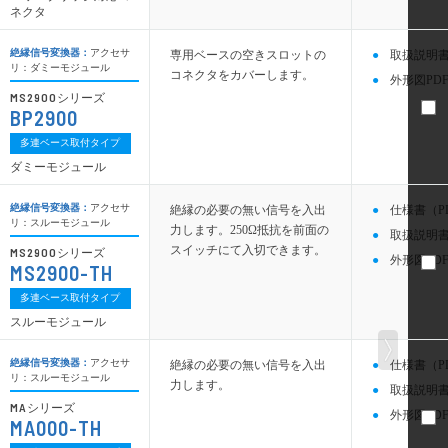
ネクタ
絶縁信号変換器：
アクセサ
専用ベースの空きスロットの
取扱説明書
リ：ダミーモジュール
コネクタをカバーします。
外形図PDF
MS2900
シリーズ
BP2900
多連ベース取付タイプ
ダミーモジュール
絶縁信号変換器：
アクセサ
絶縁の必要の無い信号を入出
仕様書（P
リ：スルーモジュール
力します。250Ω抵抗を前面の
取扱説明書
スイッチにて入切できます。
MS2900
シリーズ
外形図PDF
MS2900-TH
多連ベース取付タイプ
スルーモジュール
絶縁信号変換器：
アクセサ
絶縁の必要の無い信号を入出
仕様書（P
リ：スルーモジュール
力します。
取扱説明書
MA
シリーズ
外形図PDF
MA000-TH