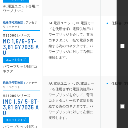
AC電源ユニット専用パ
ワーブリッジ
絶縁信号変換器：
アクセサ
AC電源ユニット, DC電源カー
仕様書（P
リ：ソケット
ドを使用せずに電源供給用パ
ワーブリッジを介して、背面
MS5000
シリーズ
MC 1,5/5-ST-
コネクタより一括で電源を供
3,81 GY7035 A
給する為のコネクタです。パ
U
ワーブリッジに対して右側に
接続します。
ユニットタイプ
パワーブリッジ対応コ
ネクタ
絶縁信号変換器：
アクセサ
AC電源ユニット, DC電源カー
仕様書（P
リ：ソケット
ドを使用せずに電源供給用パ
ワーブリッジを介して、背面
MS5000
シリーズ
IMC 1,5/ 5-ST-
コネクタより一括で電源を供
3,81 GY7035 A
給する為のコネクタです。パ
U
ワーブリッジに対して左側に
接続します。
ユニットタイプ
パワーブリッジ対応コ