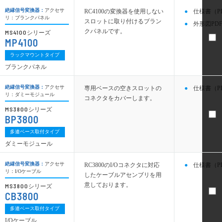
絶縁信号変換器：
アクセサ
RC4100の変換器を使用しない
仕様書（P
リ：ブランクパネル
スロットに取り付けるブラン
外形図PDF
クパネルです。
MS4100
シリーズ
MP4100
ラックマウントタイプ
ブランクパネル
絶縁信号変換器：
アクセサ
専用ベースの空きスロットの
仕様書（P
リ：ダミーモジュール
コネクタをカバーします。
MS3800
シリーズ
BP3800
多連ベース取付タイプ
ダミーモジュール
絶縁信号変換器：
アクセサ
RC3800のI/Oコネクタに対応
仕様書（P
リ：I/Oケーブル
したケーブルアセンブリを用
意しております。
MS3800
シリーズ
CB3800
多連ベース取付タイプ
I/Oケーブル