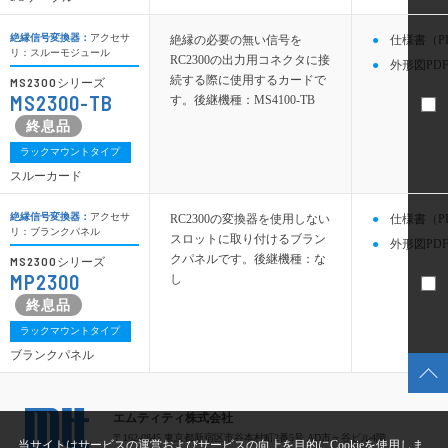
絶縁信号変換器：
アクセサ
絶縁の必要の無い信号を
仕様書（P
リ：スルーモジュール
RC2300の出力用コネクタに接
外形図PDF
続する際に使用するカードで
MS2300
シリーズ
MS2300-TB
す。後継機種：MS4100-TB
ラックマウントタイプ
スルーカード
絶縁信号変換器：
アクセサ
RC2300の変換器を使用しない
仕様書（P
リ：ブランクパネル
スロットに取り付けるブラン
外形図PDF
クパネルです。後継機種：な
MS2300
シリーズ
MP2300
し
ラックマウントタイプ
ブランクパネル
エムティティ株式会社
〒162-0845 東京都新宿区市谷本村町2番5号 AD市ヶ谷ビル4階
当サイトはサービスの運営およびサービスの向上を目的にCookieを使用しま