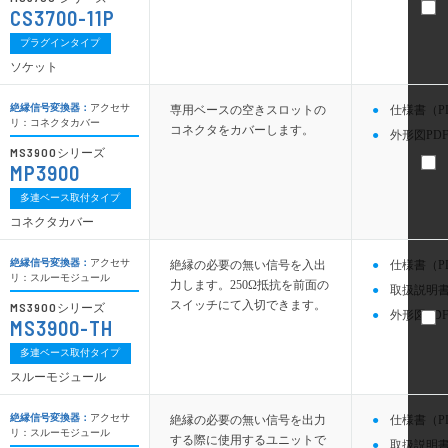
CS3700-11P
プラグインタイプ
ソケット
絶縁信号変換器：
アクセサ
専用ベースの空きスロットの
仕様書（P
リ：コネクタカバー
コネクタをカバーします。
外形図PDF
MS3900
シリーズ
MP3900
多連ベース取付タイプ
コネクタカバー
絶縁信号変換器：
アクセサ
絶縁の必要の無い信号を入出
仕様書（P
リ：スルーモジュール
力します。250Ω抵抗を前面の
取扱説明書
スイッチにて入切できます。
MS3900
シリーズ
外形図PDF
MS3900-TH
多連ベース取付タイプ
スルーモジュール
絶縁信号変換器：
アクセサ
絶縁の必要の無い信号を出力
仕様書（P
リ：スルーモジュール
する際に使用するユニットで
取扱説明書