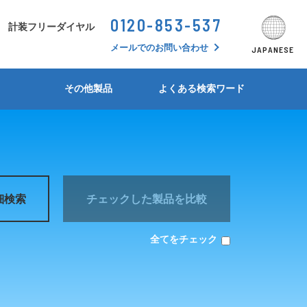
0120-853-537
シーンから探す
計装フリーダイヤル
JAPANESE
ENGLISH
SEARCH BY SCHENE
メールでのお問い合わせ
JAPANESE
形状・シリーズ別比較表
形状・シリーズ別比較表
形状・シリーズ別比較表
形状・シリーズ別比較表
形状・シリーズ別比較表
形状・シリーズ別比較表
アイソレータ
その他製品
よくある検索ワード
デジタルパネルメータ
MS5300/MS5400 シリーズ
M4800シリーズ
MS3400シリーズ
CC3900シリーズ
TB400シリーズ
警報設定器(アラームセッタ)
MS3000シリーズ
M3000シリーズ
絶縁抵抗計
MS4900シリーズ
M35/36/37シリーズ
比率設定器(レシオバイアス)
細検索
チェックした製品を比較
MS2900シリーズ
防爆タブレットPC
MS2300シリーズ
全てをチェック
リニアライザ
MS4000-2Wシリーズ
起電力発生器
MS2500シリーズ
熱電対温度変換器
MS3200シリーズ