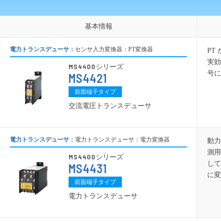
PT変換器
CT変換
空電変換器
仕様プログラム設定変換器
基本情報
基本情報
ベースユニット
電力トランスデューサ：
センサ入力変換器：PT変換器
PT
電源ユニット
実効
MS4400
シリーズ
アクセサリ
号に
MS4421
その他製品
前面端子タイプ
交流電圧トランスデューサ
電力トランスデューサ：
電力トランスデューサ：電力変換器
動力
測用
MS4400
シリーズ
して
MS4431
に変
前面端子タイプ
電力トランスデューサ