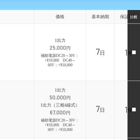
MAシリーズ
価格
価格
基本納期
基本納期
保証期間
保証期間
比較
比較
1出力
25,000
円
7
1
日
年
補助電源DC20～30V：
+¥10,000 DC40～
60V：+¥10,000
1出力
50,000
円
1出力（三相4線式）
7
1
日
年
67,000
円
補助電源DC20～30V：
+¥10,000 DC40～
60V：+¥10,000