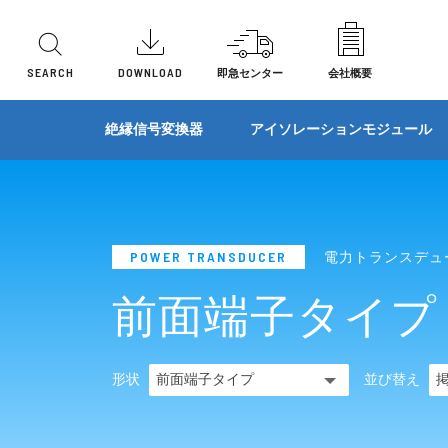
SEARCH
DOWNLOAD
即急センター
会社概要
機能別
機能別
機能別
機能別
機能別
機能別
形状
形状
形状
形状
形状
形状
ローパスフィルタ/ハイパスフィルタ
2線式変
絶縁信号変換器
アイソレーションモジュール
アナログメモリ変換器
一次遅れ
直流信号変換器
直流信号変換器
センサ入力変換器
リモートI/O
避雷器
センサ入力変換器
プラ
ラッ
プラ
多連
プラ
基板
リモートI/O
開平演算
温度変換器
ベースユニット
電力トランスデューサ
I/Oユニット
表示機
端子
基板
前面
ユニ
前面
信号制限変換器(リミッタ変換器)
信号切換
POWER TRANSDUCER
電力トランスデュ
ディストリビュータ
アクセサリ
その他製品
多連
ベー
プラ
絶対値信号変換器
抵抗ユニ
前面端子タイプ
センサ入力変換器
ラッ
ユニ
避雷器(SPD)
分圧器
パルス変換器
ユニ
パネ
シンクロ・アナログ変換器
パルス変
特性変換器
パネ
形状
並び替え
リバース変換器(反転変換器)
演算器
演算器
測温抵抗体温度変換器
タコジェ
警報設定器