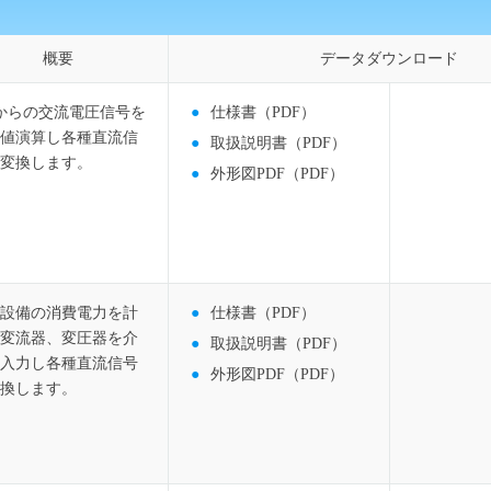
器
MGシリーズ
その他変換器
概要
概要
データダウンロード
データダウンロード
よくある
検索ワード一覧
 からの交流電圧信号を
仕様書（PDF）
値演算し各種直流信
取扱説明書（PDF）
変換します。
外形図PDF（PDF）
設備の消費電力を計
仕様書（PDF）
変流器、変圧器を介
取扱説明書（PDF）
入力し各種直流信号
外形図PDF（PDF）
換します。