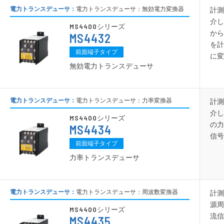
電力トランスデューサ：
電力トランスデューサ：無効電力変換器
計測
介し
MS4400
シリーズ
から
MS4432
を計
前面端子タイプ
に変
無効電力トランスデューサ
電力トランスデューサ：
電力トランスデューサ：力率変換器
計測
介し
MS4400
シリーズ
の力
MS4434
信号
前面端子タイプ
力率トランスデューサ
電力トランスデューサ：
電力トランスデューサ：周波数変換器
計測
源周
MS4400
シリーズ
流信
MS4435