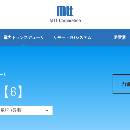
詳細な検索
別
別
別
別
別
別
シリーズ別
シリーズ別
シリーズ別
シリーズ別
シリーズ別
シリーズ別
換器(カレントシンカ)
PWM出力変換器
電力トランスデューサ
リモートI/Oシステム
避雷器
変換器
ディストリビュータ
グインタイプ
クマウントタイプ
グインタイプ
ベース取付タイプ
グインタイプ
実装タイプ
MS3700 シリーズ
Trisolator
MS4400シリーズ
Alchis シリーズ
MLPシリーズ
MS45/46シリーズ
器
空電変換器
台タイプ
実装タイプ
端子タイプ
ットタイプ
端子タイプ
MS5500 シリーズ
M4500/M4600シリーズ
Acromagシリーズ
器
信号切換ユニット(パララン)
ーサ
ベース取付タイプ
スユニット取付タイプ
グインタイプ
MS3100シリーズ
M4000シリーズ
ット(スルーモジュール)
電力トランスデューサ
詳
【6】
クマウントタイプ
ットタイプ
MS3900シリーズ
分電箱(スイッチボックス)
ットタイプ
ルマウント
MS3800シリーズ
換器
マニュアルセッタ
ルマウント
MS4000シリーズ
ロードセル変換器
MS4100シリーズ
ネ変換器
ポテンショメータ変換器
MS5000シリーズ