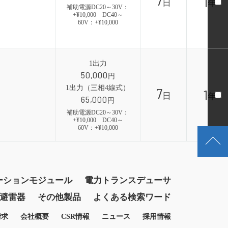
7
1
日
年
補助電源DC20～30V：
+¥10,000 DC40～
60V：+¥10,000
1出力
50,000
円
1出力（三相4線式）
7
1
日
年
65,000
円
補助電源DC20～30V：
+¥10,000 DC40～
60V：+¥10,000
ーションモジュール
電力トランスデューサ
避雷器
その他製品
よくある検索ワード
請求
会社概要
CSR情報
ニュース
採用情報