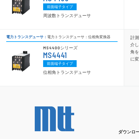
前面端子タイプ
周波数トランスデューサ
電力トランスデューサ：
電力トランスデューサ：位相角変換器
計測
介し
MS4400
シリーズ
角を
MS4441
に変
前面端子タイプ
位相角トランスデューサ
ダウンロ