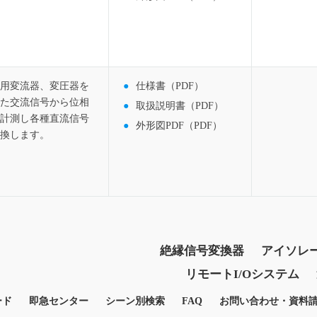
用変流器、変圧器を
仕様書（PDF）
た交流信号から位相
取扱説明書（PDF）
計測し各種直流信号
外形図PDF（PDF）
換します。
絶縁信号変換器
アイソレ
リモートI/Oシステム
ード
即急センター
シーン別検索
FAQ
お問い合わせ・資料