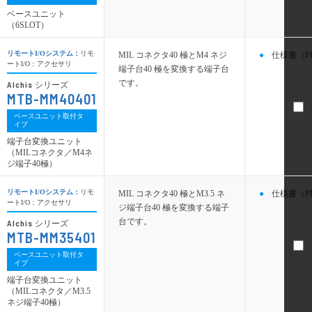
ベースユニット
（6SLOT）
リモートI/Oシステム：
リモ
MIL コネクタ40 極とM4 ネジ
仕様書（P
ートI/O：アクセサリ
端子台40 極を変換する端子台
です。
Alchis
シリーズ
MTB-MM40401
ベースユニット取付タ
イプ
端子台変換ユニット
（MILコネクタ／M4ネ
ジ端子40極）
リモートI/Oシステム：
リモ
MIL コネクタ40 極とM3.5 ネ
仕様書（P
ートI/O：アクセサリ
ジ端子台40 極を変換する端子
台です。
Alchis
シリーズ
MTB-MM35401
ベースユニット取付タ
イプ
端子台変換ユニット
（MILコネクタ／M3.5
ネジ端子40極）