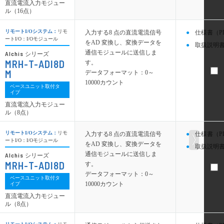
直流電流入力モジュー
ル（16点）
リモートI/Oシステム：
リモ
入力する8 点の直流電流信号
仕様書（P
ートI/O：I/Oモジュール
をAD 変換し、変換データを
取扱説明書
通信モジュールに送信しま
Alchis
シリーズ
MRH-T-ADI8D
す。
M
データフォーマット：0～
10000カウント
ベースユニット取付タ
イプ
直流電流入力モジュー
ル（8点）
リモートI/Oシステム：
リモ
入力する8 点の直流電流信号
仕様書（P
ートI/O：I/Oモジュール
をAD 変換し、変換データを
取扱説明書
通信モジュールに送信しま
Alchis
シリーズ
MRH-T-ADI8D
す。
データフォーマット：0～
ベースユニット取付タ
10000カウント
イプ
直流電流入力モジュー
ル（8点）