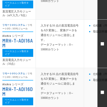
10000カウント
ベースユニット取付タ
イプ
直流電圧入力モジュー
ル（mV入力／8点）
リモートI/Oシステム：
リモ
入力する16 点の直流電流信号
仕様書（P
ートI/O：I/Oモジュール
をAD 変換し、変換データを
取扱説明書
通信モジュールに送信しま
Alchis
シリーズ
MRH-T-ADI16A
す。
M
データフォーマット：0～
10000カウント
ベースユニット取付タ
イプ
直流電流入力モジュー
ル（16点）
リモートI/Oシステム：
リモ
入力する16 点の直流電流信号
仕様書（P
ートI/O：I/Oモジュール
をAD 変換し、変換データを
取扱説明書
通信モジュールに送信しま
Alchis
シリーズ
MRH-T-ADI16D
す。
M
データフォーマット：0～
10000カウント
ベースユニット取付タ
イプ