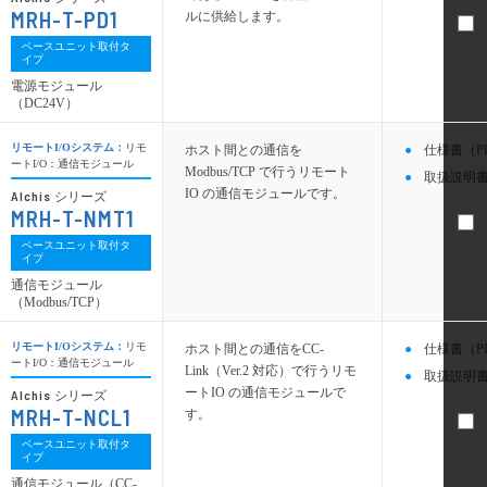
MRH-T-PD1
ルに供給します。
ベースユニット取付タ
イプ
電源モジュール
（DC24V）
リモートI/Oシステム：
リモ
ホスト間との通信を
仕様書（P
ートI/O：通信モジュール
Modbus/TCP で行うリモート
取扱説明書
IO の通信モジュールです。
Alchis
シリーズ
MRH-T-NMT1
ベースユニット取付タ
イプ
通信モジュール
（Modbus/TCP）
リモートI/Oシステム：
リモ
ホスト間との通信をCC-
仕様書（P
ートI/O：通信モジュール
Link（Ver.2 対応）で行うリモ
取扱説明書
ートIO の通信モジュールで
Alchis
シリーズ
MRH-T-NCL1
す。
ベースユニット取付タ
イプ
通信モジュール（CC-