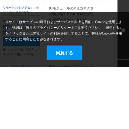
リモートI/Oシステム：
リモ
IOモジュールのMILコネクタ
ートI/O：アクセサリ
40極と端子台MILコネクタ間
を接続するケーブルです。
Alchis
シリーズ
当サイトはサービスの運営およびサービスの向上を目的にCookieを使用しま
MRH-T-C01-□
す。詳細は、弊社のプライバシーポリシーをご参照ください。「同意する」
M-□L
をクリックまたは弊社サイトの利用を続行することで、弊社がCookieを使用
することに同意したとみなされます。
ベースユニット取付タ
イプ
IOモジュール（MILコ
同意する
ネクタ）用ケーブル
リモートI/Oシステム：
リモ
IOモジュールのMILコネクタ
ートI/O：アクセサリ
40極と、外部20極MILコネク
タ間を1 対2で接続するケーブ
Alchis
シリーズ
MRH-T-C02-□
ルです。
M-□L
ベースユニット取付タ
イプ
IOモジュール（MILコ
ネクタ_2分岐）用ケー
ブル