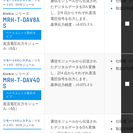
リモートI/Oシステム：
リモ
通信モジュールから伝送され
仕様書（P
ートI/O：I/Oモジュール
たデジタルデータをDA 変換
取扱説明書
し、計8 点からそれぞれ直流
Alchis
シリーズ
MRH-T-DAV8A
電圧信号を出力します。
S
基準出力精度：±0.05% F.S.
ベースユニット取付タ
イプ
直流電圧出力モジュー
ル（8点）
リモートI/Oシステム：
リモ
通信モジュールから伝送され
仕様書（P
ートI/O：I/Oモジュール
たデジタルデータをDA 変換
取扱説明書
し、計4 点からそれぞれ直流
Alchis
シリーズ
MRH-T-DAV4D
電圧信号を出力します。
S
基準出力精度：±0.05% F.S.
ベースユニット取付タ
イプ
直流電圧出力モジュー
ル（4点）
リモートI/Oシステム：
リモ
通信モジュールから伝送され
仕様書（P
ートI/O：I/Oモジュール
たデジタルデータをDA 変換
取扱説明書