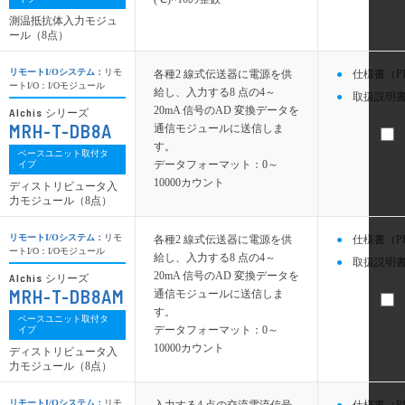
測温抵抗体入力モジュ
ール（8点）
リモートI/Oシステム：
リモ
各種2 線式伝送器に電源を供
仕様書（P
ートI/O：I/Oモジュール
給し、入力する8 点の4～
取扱説明書
20mA 信号のAD 変換データを
Alchis
シリーズ
MRH-T-DB8A
通信モジュールに送信しま
す。
ベースユニット取付タ
データフォーマット：0～
イプ
10000カウント
ディストリビュータ入
力モジュール（8点）
リモートI/Oシステム：
リモ
各種2 線式伝送器に電源を供
仕様書（P
ートI/O：I/Oモジュール
給し、入力する8 点の4～
取扱説明書
20mA 信号のAD 変換データを
Alchis
シリーズ
MRH-T-DB8AM
通信モジュールに送信しま
す。
ベースユニット取付タ
データフォーマット：0～
イプ
10000カウント
ディストリビュータ入
力モジュール（8点）
リモートI/Oシステム：
リモ