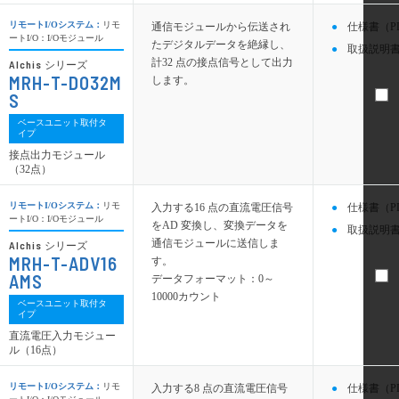
リモートI/Oシステム：
リモ
通信モジュールから伝送され
仕様書（P
ートI/O：I/Oモジュール
たデジタルデータを絶縁し、
取扱説明書
計32 点の接点信号として出力
Alchis
シリーズ
MRH-T-DO32M
します。
S
ベースユニット取付タ
イプ
接点出力モジュール
（32点）
リモートI/Oシステム：
リモ
入力する16 点の直流電圧信号
仕様書（P
ートI/O：I/Oモジュール
をAD 変換し、変換データを
取扱説明書
通信モジュールに送信しま
Alchis
シリーズ
MRH-T-ADV16
す。
AMS
データフォーマット：0～
10000カウント
ベースユニット取付タ
イプ
直流電圧入力モジュー
ル（16点）
リモートI/Oシステム：
リモ
入力する8 点の直流電圧信号
仕様書（P