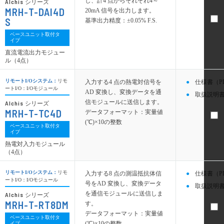
し、計4 点からそれぞれ4～
Alchis
シリーズ
MRH-T-DAI4D
20mA 信号を出力します。
S
基準出力精度：±0.05% F.S.
ベースユニット取付タ
イプ
直流電流出力モジュー
ル（4点）
リモートI/Oシステム：
リモ
入力する4 点の熱電対信号を
仕様書（P
ートI/O：I/Oモジュール
AD 変換し、変換データを通
取扱説明書
信モジュールに送信します。
Alchis
シリーズ
MRH-T-TC4D
データフォーマット：実量値
(℃)×10の整数
ベースユニット取付タ
イプ
熱電対入力モジュール
（4点）
リモートI/Oシステム：
リモ
入力する8 点の測温抵抗体信
仕様書（P
ートI/O：I/Oモジュール
号をAD 変換し、変換データ
取扱説明書
を通信モジュールに送信しま
Alchis
シリーズ
MRH-T-RT8DM
す。
データフォーマット：実量値
ベースユニット取付タ
(℃)×10の整数
イプ