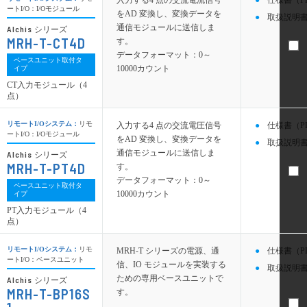
入力する4 点の交流電流信号
仕様書（P
ートI/O：I/Oモジュール
をAD 変換し、変換データを
取扱説明書
通信モジュールに送信しま
Alchis
シリーズ
MRH-T-CT4D
す。
データフォーマット：0～
ベースユニット取付タ
10000カウント
イプ
CT入力モジュール（4
点）
リモートI/Oシステム：
リモ
入力する4 点の交流電圧信号
仕様書（P
ートI/O：I/Oモジュール
をAD 変換し、変換データを
取扱説明書
通信モジュールに送信しま
Alchis
シリーズ
MRH-T-PT4D
す。
データフォーマット：0～
ベースユニット取付タ
10000カウント
イプ
PT入力モジュール（4
点）
リモートI/Oシステム：
リモ
MRH-T シリーズの電源、通
仕様書（P
ートI/O：ベースユニット
信、IO モジュールを実装する
取扱説明書
ための専用ベースユニットで
Alchis
シリーズ
MRH-T-BP16S
す。