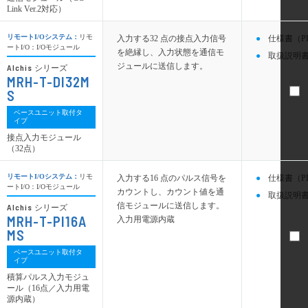
Link Ver.2対応）
リモートI/Oシステム：
リモ
入力する32 点の接点入力信号
仕様書（P
ートI/O：I/Oモジュール
を絶縁し、入力状態を通信モ
取扱説明書
ジュールに送信します。
Alchis
シリーズ
MRH-T-DI32M
S
ベースユニット取付タ
イプ
接点入力モジュール
（32点）
リモートI/Oシステム：
リモ
入力する16 点のパルス信号を
仕様書（P
ートI/O：I/Oモジュール
カウントし、カウント値を通
取扱説明書
信モジュールに送信します。
Alchis
シリーズ
MRH-T-PI16A
入力用電源内蔵
MS
ベースユニット取付タ
イプ
積算パルス入力モジュ
ール（16点／入力用電
源内蔵）