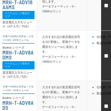
MRH-T-ADV16
信します。
AAMS
データフォーマット：0～
10000カウント
ベースユニット取付タ
イプ
直流電圧入力モジュー
ル（mV入力／16点）
リモートI/Oシステム：
リモ
入力する8 点の直流電圧信号
仕様書（P
ートI/O：I/Oモジュール
をAD 変換し、変換データを
取扱説明書
通信モジュールに送信しま
Alchis
シリーズ
MRH-T-ADV8A
す。
DMS
データフォーマット：0～
10000カウント
ベースユニット取付タ
イプ
直流電圧入力モジュー
ル（mV入力／8点）
リモートI/Oシステム：
リモ
入力する8 点の直流電圧信号
仕様書（P
ートI/O：I/Oモジュール
をAD 変換し、変換データを
取扱説明書
通信モジュールに送信しま
Alchis
シリーズ
MRH-T-ADV8A
す。
DS
データフォーマット：0～