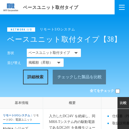
ベースユニット取付タイプ
リモートI/Oシステム
NETWORK I/O
ベースユニット取付タイプ【38】
形状
並び替え
詳細検索
チェックした製品を比較
全てをチェック
基本情報
基本情報
概要
概要
比較
比較
リモートI/Oシステム：
リモ
入力したDC24V を絶縁し、同
仕様書（P
ートI/O：電源ユニット
MRH-Tシステム内の駆動電源
取扱説明書
であるDC24V を各種モジュー
Alchis
シリーズ