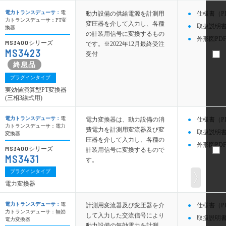
電力トランスデューサ：
電
動力設備の供給電源を計測用
仕様書（P
力トランスデューサ：PT変
変圧器を介して入力し、各種
取扱説明書
換器
の計装用信号に変換するもの
外形図PDF
MS3400
シリーズ
です。※2022年12月最終受注
MS3423
受付
プラグインタイプ
実効値演算型PT変換器
(三相3線式用)
電力トランスデューサ：
電
電力変換器は、動力設備の消
仕様書（P
力トランスデューサ：電力
費電力を計測用変流器及び変
取扱説明書
変換器
圧器を介して入力し、各種の
外形図PDF
MS3400
シリーズ
計装用信号に変換するもので
MS3431
す。
プラグインタイプ
電力変換器
電力トランスデューサ：
電
計測用変流器及び変圧器を介
仕様書（P
力トランスデューサ：無効
して入力した交流信号により
取扱説明書
電力変換器
動力設備の無効電力を計測