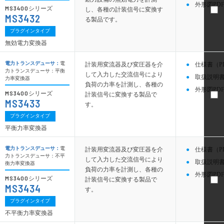
外形図PDF
MS3400
シリーズ
し、各種の計装信号に変換す
MS3432
る製品です。
プラグインタイプ
無効電力変換器
電力トランスデューサ：
電
計装用変流器及び変圧器を介
仕様書（P
力トランスデューサ：平衡
して入力した交流信号により
取扱説明書
力率変換器
負荷の力率を計測し、各種の
外形図PDF
MS3400
シリーズ
計装信号に変換する製品で
MS3433
す。
プラグインタイプ
平衡力率変換器
電力トランスデューサ：
電
計装用変流器及び変圧器を介
仕様書（P
力トランスデューサ：不平
して入力した交流信号により
取扱説明書
衡力率変換器
負荷の力率を計測し、各種の
外形図PDF
MS3400
シリーズ
計装信号に変換する製品で
MS3434
す。
プラグインタイプ
不平衡力率変換器