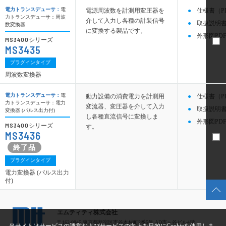
電力トランスデューサ：
電
電源周波数を計測用変圧器を
仕様書（P
力トランスデューサ：周波
介して入力し各種の計装信号
取扱説明書
数変換器
に変換する製品です。
外形図PDF
MS3400
シリーズ
MS3435
プラグインタイプ
周波数変換器
電力トランスデューサ：
電
動力設備の消費電力を計測用
仕様書（P
力トランスデューサ：電力
変流器、変圧器を介して入力
取扱説明書
変換器 (パルス出力付)
し各種直流信号に変換しま
外形図PDF
MS3400
シリーズ
す。
MS3436
プラグインタイプ
電力変換器 (パルス出力
付)
エムティティ株式会社
〒162-0845 東京都新宿区市谷本村町2番5号 AD市ヶ谷ビル4階