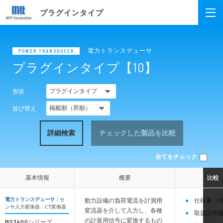
プラグインタイプ
電力トランスデューサ
POWER TRANSDUCER
プラグインタイプ【10】
形状
並び替え
詳細検索
チェックした製品を比較
全てをチェック
基本情報
基本情報
概要
概要
比較
比較
電力トランスデューサ：
セ
動力設備の負荷電流を計測用
仕様書（P
ンサ入力変換器：CT変換器
変流器を介して入力し、各種
取扱説明書
の計装用信号に変換するもの
MS3400
シリーズ