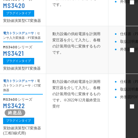
外形図PDF
MS3420
です。
プラグインタイプ
実効値演算型CT変換器
電力トランスデューサ：
セ
動力設備の供給電源を計測用
仕様書（P
ンサ入力変換器：PT変換器
変圧器を介して入力し、各種
取扱説明書
の計装用信号に変換するもの
MS3400
シリーズ
外形図PDF
MS3421
です。
プラグインタイプ
実効値演算型PT変換器
電力トランスデューサ：
電
動力設備の供給電源を計測用
仕様書（P
力トランスデューサ：CT変
変圧器を介して入力し、各種
取扱説明書
換器
の計装用信号に変換するもの
外形図PDF
MS3400
シリーズ
です。※2022年12月最終受注
MS3422
受付
プラグインタイプ
実効値演算型CT変換器
(三相3線式用)