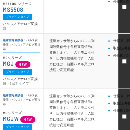
外形図PDF
MS5500
シリーズ
MS5508
プラグインタイプ
パルス／アナログ変換
器
絶縁信号変換器：
パルス変
流量センサ等からのパルス列
仕様書（P
換器：パルス / アナログ変換
周波数信号を各種直流信号に
取扱説明書
器
変換します。 入力モニタ付
外形図PDF
MG
シリーズ
き 出力模擬機能付き 入出
MGJ
力仕様は、前面パネル又はPC
接続で変更可能
プラグインタイプ
パルス／アナログ変換
器（1出力タイプ）
絶縁信号変換器：
パルス変
流量センサ等からのパルス列
仕様書（P
換器：パルス / アナログ変換
周波数信号を各種直流信号に
取扱説明書
器
変換します。 入力モニタ付
外形図PDF
MG
シリーズ
き 出力模擬機能付き 入出
MGJW
力仕様は、前面パネル又はPC
接続で変更可能
プラグインタイプ