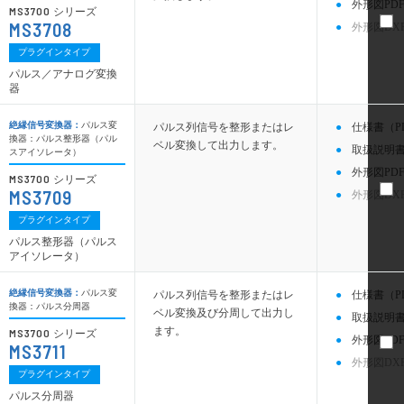
外形図PDF
MS3700
シリーズ
MS3708
外形図DX
プラグインタイプ
パルス／アナログ変換
器
絶縁信号変換器：
パルス変
パルス列信号を整形またはレ
仕様書（P
換器：パルス整形器（パル
ベル変換して出力します。
取扱説明書
スアイソレータ）
外形図PDF
MS3700
シリーズ
MS3709
外形図DX
プラグインタイプ
パルス整形器（パルス
アイソレータ）
絶縁信号変換器：
パルス変
パルス列信号を整形またはレ
仕様書（P
換器：パルス分周器
ベル変換及び分周して出力し
取扱説明書
ます。
MS3700
シリーズ
外形図PDF
MS3711
外形図DX
プラグインタイプ
パルス分周器