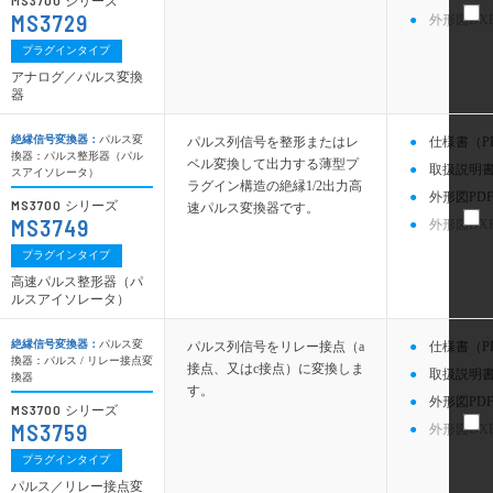
MS3700
シリーズ
MS3729
外形図DX
プラグインタイプ
アナログ／パルス変換
器
絶縁信号変換器：
パルス変
パルス列信号を整形またはレ
仕様書（P
換器：パルス整形器（パル
ベル変換して出力する薄型プ
取扱説明書
スアイソレータ）
ラグイン構造の絶縁1/2出力高
外形図PDF
MS3700
シリーズ
速パルス変換器です。
MS3749
外形図DX
プラグインタイプ
高速パルス整形器（パ
ルスアイソレータ）
絶縁信号変換器：
パルス変
パルス列信号をリレー接点（a
仕様書（P
換器：パルス / リレー接点変
接点、又はc接点）に変換しま
取扱説明書
換器
す。
外形図PDF
MS3700
シリーズ
MS3759
外形図DX
プラグインタイプ
パルス／リレー接点変