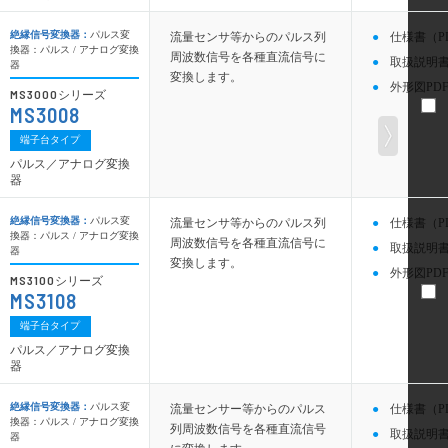
絶縁信号変換器：
パルス変
流量センサ等からのパルス列
仕様書（P
換器：パルス / アナログ変換
周波数信号を各種直流信号に
取扱説明書
器
変換します。
外形図PDF
MS3000
シリーズ
MS3008
端子台タイプ
パルス／アナログ変換
器
絶縁信号変換器：
パルス変
流量センサ等からのパルス列
仕様書（P
換器：パルス / アナログ変換
周波数信号を各種直流信号に
取扱説明書
器
変換します。
外形図PDF
MS3100
シリーズ
MS3108
端子台タイプ
パルス／アナログ変換
器
絶縁信号変換器：
パルス変
流量センサー等からのパルス
仕様書（P
換器：パルス / アナログ変換
列周波数信号を各種直流信号
取扱説明書
器