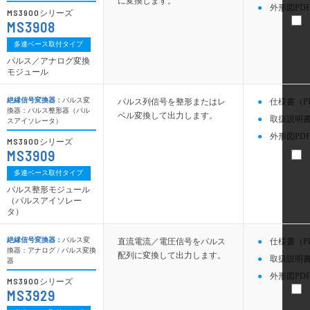
に変換します。
外形図PDF
MS3900
シリーズ
MS3908
多連ベース取付タイプ
パルス／アナログ変換
モジュール
絶縁信号変換器：
パルス変
パルス列信号を整形またはレ
仕様書（P
換器：パルス整形器（パル
ベル変換して出力します。
取扱説明書
スアイソレータ）
外形図PDF
MS3900
シリーズ
MS3909
多連ベース取付タイプ
パルス整形モジュール
（パルスアイソレー
タ）
絶縁信号変換器：
パルス変
直流電流／電圧信号をパルス
仕様書（P
換器：アナログ / パルス変換
配列に変換して出力します。
取扱説明書
器
外形図PDF
MS3900
シリーズ
MS3929