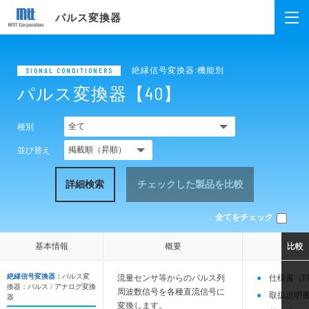
パルス変換器
絶縁信号変換器:機能別
SIGNAL CONDITIONERS
パルス変換器【40】
種別
並び替え
詳細検索
チェックした製品を比較
全てをチェック
基本情報
基本情報
概要
概要
比較
比較
絶縁信号変換器：
パルス変
流量センサ等からのパルス列
仕様書（P
換器：パルス / アナログ変換
周波数信号を各種直流信号に
取扱説明書
器
変換します。