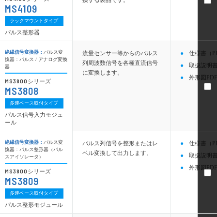
換する製品です。
MS4109
ラックマウントタイプ
パルス整形器
絶縁信号変換器：
パルス変
流量センサー等からのパルス
仕様書（P
換器：パルス / アナログ変換
列周波数信号を各種直流信号
取扱説明書
器
に変換します。
外形図PDF
MS3800
シリーズ
MS3808
多連ベース取付タイプ
パルス信号入力モジュ
ール
絶縁信号変換器：
パルス変
パルス列信号を整形またはレ
仕様書（P
換器：パルス整形器（パル
ベル変換して出力します。
取扱説明書
スアイソレータ）
外形図PDF
MS3800
シリーズ
MS3809
多連ベース取付タイプ
パルス整形モジュール