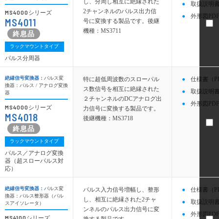
し、分周し相互に絶縁された
取扱説明書
2チャンネルのパルス出力信
MS4000
シリーズ
外形図PDF
MS4011
号に変換する製品です。後継
機種：MS3711
ラックマウントタイプ
パルス分周器
絶縁信号変換器：
パルス変
特に超低周波数のスローパル
仕様書（P
換器：パルス / アナログ変換
ス数信号を相互に絶縁された
取扱説明書
器
２チャンネルのDCアナログ出
外形図PDF
MS4000
シリーズ
力信号に変換する製品です。
MS4018
後継機種：MS3718
ラックマウントタイプ
パルス／アナログ変換
器（超スローパルス対
応）
絶縁信号変換器：
パルス変
パルス入力信号増幅し、整形
仕様書（P
換器：パルス整形器（パル
し、相互に絶縁された2チャ
取扱説明書
スアイソレータ）
ンネルのパルス出力信号に変
外形図PDF
MS4100
シリーズ