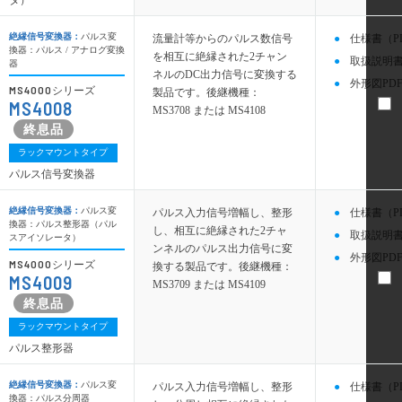
絶縁信号変換器：
パルス変
流量計等からのパルス数信号
仕様書（P
換器：パルス / アナログ変換
を相互に絶縁された2チャン
取扱説明書
器
ネルのDC出力信号に変換する
外形図PDF
MS4000
シリーズ
製品です。後継機種：
MS4008
MS3708 または MS4108
ラックマウントタイプ
パルス信号変換器
絶縁信号変換器：
パルス変
パルス入力信号増幅し、整形
仕様書（P
換器：パルス整形器（パル
し、相互に絶縁された2チャ
取扱説明書
スアイソレータ）
ンネルのパルス出力信号に変
外形図PDF
MS4000
シリーズ
換する製品です。後継機種：
MS4009
MS3709 または MS4109
ラックマウントタイプ
パルス整形器
絶縁信号変換器：
パルス変
パルス入力信号増幅し、整形
仕様書（P
換器：パルス分周器