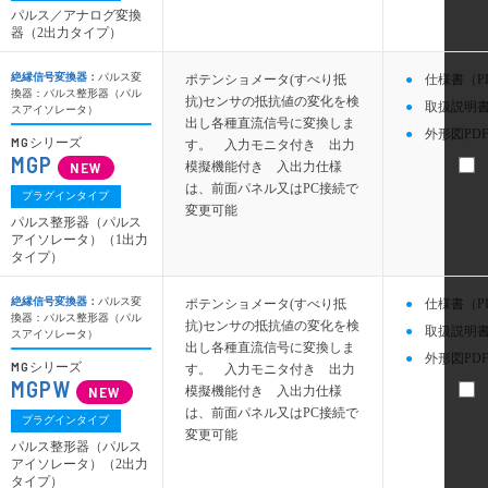
パルス／アナログ変換
器（2出力タイプ）
絶縁信号変換器：
パルス変
ポテンショメータ(すべり抵
仕様書（P
換器：パルス整形器（パル
抗)センサの抵抗値の変化を検
取扱説明書
スアイソレータ）
出し各種直流信号に変換しま
外形図PDF
MG
シリーズ
す。 入力モニタ付き 出力
MGP
模擬機能付き 入出力仕様
は、前面パネル又はPC接続で
プラグインタイプ
変更可能
パルス整形器（パルス
アイソレータ）（1出力
タイプ）
絶縁信号変換器：
パルス変
ポテンショメータ(すべり抵
仕様書（P
換器：パルス整形器（パル
抗)センサの抵抗値の変化を検
取扱説明書
スアイソレータ）
出し各種直流信号に変換しま
外形図PDF
MG
シリーズ
す。 入力モニタ付き 出力
MGPW
模擬機能付き 入出力仕様
は、前面パネル又はPC接続で
プラグインタイプ
変更可能
パルス整形器（パルス
アイソレータ）（2出力
タイプ）