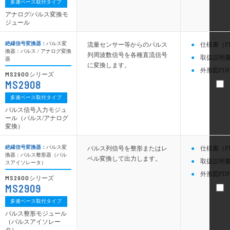
多連ベース取付タイプ
アナログ/パルス変換モ
ジュール
絶縁信号変換器：
パルス変
流量センサー等からのパルス
仕様書（P
換器：パルス / アナログ変換
列周波数信号を各種直流信号
取扱説明書
器
に変換します。
外形図PDF
MS2900
シリーズ
MS2908
多連ベース取付タイプ
パルス信号入力モジュ
ール（パルス/アナログ
変換）
絶縁信号変換器：
パルス変
パルス列信号を整形またはレ
仕様書（P
換器：パルス整形器（パル
ベル変換して出力します。
取扱説明書
スアイソレータ）
外形図PDF
MS2900
シリーズ
MS2909
多連ベース取付タイプ
パルス整形モジュール
（パルスアイソレー
タ）