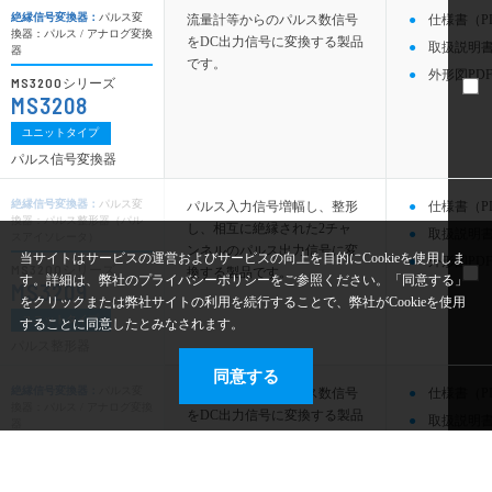
絶縁信号変換器：
パルス変
流量計等からのパルス数信号
仕様書（P
換器：パルス / アナログ変換
をDC出力信号に変換する製品
取扱説明書
器
です。
外形図PDF
MS3200
シリーズ
MS3208
ユニットタイプ
パルス信号変換器
絶縁信号変換器：
パルス変
パルス入力信号増幅し、整形
仕様書（P
換器：パルス整形器（パル
し、相互に絶縁された2チャ
取扱説明書
スアイソレータ）
ンネルのパルス出力信号に変
当サイトはサービスの運営およびサービスの向上を目的にCookieを使用しま
外形図PDF
MS3200
シリーズ
換する製品です。
す。詳細は、弊社のプライバシーポリシーをご参照ください。「同意する」
MS3209
をクリックまたは弊社サイトの利用を続行することで、弊社がCookieを使用
ユニットタイプ
することに同意したとみなされます。
パルス整形器
同意する
絶縁信号変換器：
パルス変
流量計等からのパルス数信号
仕様書（P
換器：パルス / アナログ変換
をDC出力信号に変換する製品
取扱説明書
器
です。後継機種：MS3708 ま
外形図PDF
MS2300
シリーズ
たは MS4108
MS2308