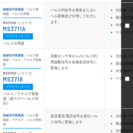
絶縁信号変換器：
パルス変
パルス列信号を整形またはレ
仕様書（P
換器：パルス分周器
ベル変換及び分周して出力し
取扱説明書
ます。
MS3700
シリーズ
外形図PDF
MS3711A
外形図DX
プラグインタイプ
パルス分周器
絶縁信号変換器：
パルス変
流量センサ等からのパルス列
仕様書（P
換器：パルス / アナログ変換
周波数信号を各種直流信号に
取扱説明書
器
変換します。
外形図PDF
MS3700
シリーズ
MS3718
外形図DX
プラグインタイプ
パルス／アナログ変換
器（超スローパルス対
応）
絶縁信号変換器：
パルス変
直流電流/電圧信号を単位パル
仕様書（P
換器：アナログ / パルス変換
ス信号に変換します。
取扱説明書
器
外形図PDF