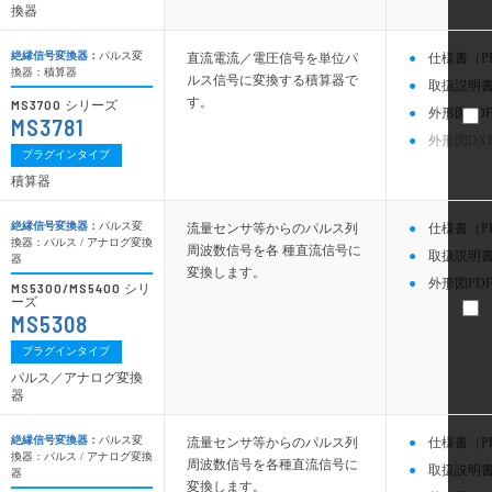
換器
絶縁信号変換器：
パルス変
直流電流／電圧信号を単位パ
仕様書（P
換器：積算器
ルス信号に変換する積算器で
取扱説明書
す。
MS3700
シリーズ
外形図PDF
MS3781
外形図DX
プラグインタイプ
積算器
絶縁信号変換器：
パルス変
流量センサ等からのパルス列
仕様書（P
換器：パルス / アナログ変換
周波数信号を各 種直流信号に
取扱説明書
器
変換します。
外形図PDF
MS5300/MS5400
シリ
ーズ
MS5308
プラグインタイプ
パルス／アナログ変換
器
絶縁信号変換器：
パルス変
流量センサ等からのパルス列
仕様書（P
換器：パルス / アナログ変換
周波数信号を各種直流信号に
取扱説明書
器
変換します。