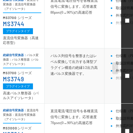
直流電流/電圧信号を各種直流
仕様書（P
変換器：直流信号変換器
信号に変換します。応答速度
取扱説明書
（アイソレータ）
80μsec(0→90%)の高速応答
外形図PDF
MS3700
シリーズ
MS3744
外形図DX
プラグインタイプ
直流信号変換器（高速
応答型）
絶縁信号変換器：
パルス変
パルス列信号を整形またはレ
仕様書（P
換器：パルス整形器（パル
ベル変換して出力する薄型プ
取扱説明書
スアイソレータ）
ラグイン構造の絶縁1/2出力高
外形図PDF
MS3700
シリーズ
速パルス変換器です。
MS3749
外形図DX
プラグインタイプ
高速パルス整形器（パ
ルスアイソレータ）
絶縁信号変換器：
直流信号
直流電流/電圧信号を各種直流
仕様書（P
変換器：直流信号変換器
信号に変換します。応答速度
取扱説明書
（アイソレータ）
70µsec(0→90%)の高速応答
外形図PDF
MS3000
シリーズ