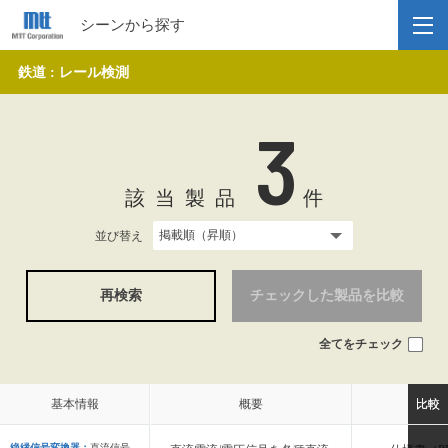
シーンから探す
鉄道 : レール検測
3
該当製品
件
並び替え
再検索
チェックした製品を比較
全てをチェック
基本情報
基本情報
概要
概要
比較
比較
絶縁信号変換器：
直流信号