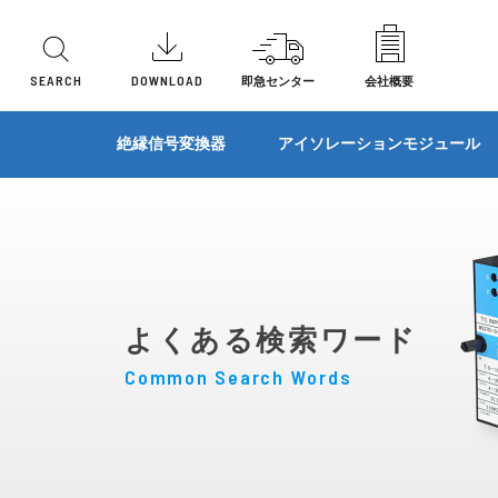
SEARCH
DOWNLOAD
即急センター
会社概要
機能別
機能別
機能別
機能別
機能別
機能別
形状
形状
形状
形状
形状
形状
ローパスフィルタ/ハイパスフィルタ
2線式変
絶縁信号変換器
アイソレーションモジュール
アナログメモリ変換器
一次遅れ
直流信号変換器
直流信号変換器
センサ入力変換器
リモートI/O
避雷器
センサ入力変換器
プラ
ラッ
プラ
多連
プラ
基板
リモートI/O
開平演算
温度変換器
ベースユニット
電力トランスデューサ
I/Oユニット
表示機
端子
基板
前面
ユニ
前面
信号制限変換器(リミッタ変換器)
信号切換
ディストリビュータ
アクセサリ
その他製品
多連
ベー
プラ
絶対値信号変換器
抵抗ユニ
センサ入力変換器
ラッ
ユニ
よくある検索ワード
避雷器(SPD)
分圧器
パルス変換器
ユニ
パネ
Common Search Words
シンクロ・アナログ変換器
パルス変
特性変換器
パネ
リバース変換器(反転変換器)
演算器
演算器
測温抵抗体温度変換器
タコジェ
警報設定器