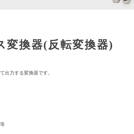
器
MGシリーズ
その他変換器
よくある
検索ワード一覧
ス変換器(反転変換器)
て出力する変換器です。
等