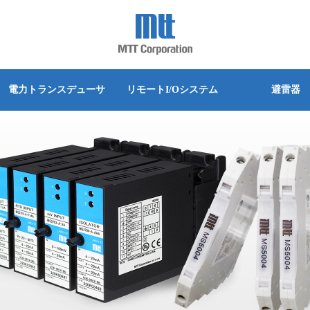
詳細な検索
別
別
別
別
別
別
シリーズ別
シリーズ別
シリーズ別
シリーズ別
シリーズ別
シリーズ別
換器(カレントシンカ)
PWM出力変換器
電力トランスデューサ
リモートI/Oシステム
避雷器
変換器
ディストリビュータ
グインタイプ
クマウントタイプ
グインタイプ
ベース取付タイプ
グインタイプ
実装タイプ
MS3700 シリーズ
Trisolator
MS4400シリーズ
Alchis シリーズ
MLPシリーズ
MS45/46シリーズ
器
空電変換器
台タイプ
実装タイプ
端子タイプ
ットタイプ
端子タイプ
MS5500 シリーズ
M4500/M4600シリーズ
Acromagシリーズ
器
信号切換ユニット(パララン)
ベース取付タイプ
スユニット取付タイプ
グインタイプ
MS3100シリーズ
M4000シリーズ
ット(スルーモジュール)
電力トランスデューサ
クマウントタイプ
ットタイプ
MS3900シリーズ
分電箱(スイッチボックス)
ットタイプ
ルマウント
MS3800シリーズ
換器
マニュアルセッタ
ルマウント
MS4000シリーズ
ロードセル変換器
MS4100シリーズ
ネ変換器
ポテンショメータ変換器
MS5000シリーズ