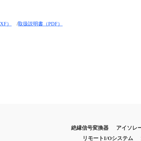
XF）
/
取扱説明書（PDF）
絶縁信号変換器
アイソレ
リモートI/Oシステム