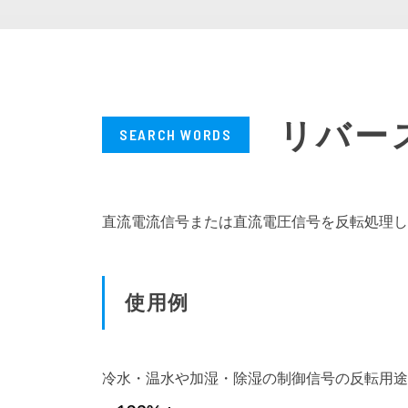
PT変換器
CT変換
空電変換器
仕様プログラム設定変換器
ベースユニット
電源ユニット
リバー
アクセサリ
その他製品
直流電流信号または直流電圧信号を反転処理し
使用例
冷水・温水や加湿・除湿の制御信号の反転用途