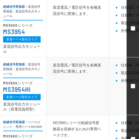
絶縁信号変換器：
直流信号
直流電流／電圧信号を各種直
仕様書2（
変換器：直流信号出力モジ
流信号に変換します。
仕様書2（
ュール
取扱説明書
MS3900
シリーズ
MS3954
外形図PDF
多連ベース取付タイプ
直流信号出力モジュー
ル
絶縁信号変換器：
直流信号
直流電流／電圧信号を各種直
仕様書（P
変換器：直流信号出力モジ
流信号に変換します。
取扱説明書
ュール
外形図PDF
MS3900
シリーズ
MS3954HI
多連ベース取付タイプ
直流信号出力モジュー
ル（高電流負荷型）
絶縁信号変換器：
ベースユ
MS3900シリーズ絶縁信号変
仕様書（P
ニット：専用ベースMS3900
換器を収納するための専用ベ
取扱説明書
ースです。
MS3900
シリーズ
外形図PDF