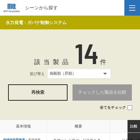
シーンから探す
水力発電 : ガバナ制御システム
14
該当製品
件
並び替え
再検索
チェックした製品を比較
全てをチェック
基本情報
基本情報
概要
概要
比較
比較
絶縁信号変換器：
直流信号