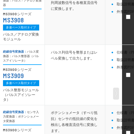
換器：パルス / アナログ変換
列周波数信号を各種直流信号
取扱説明書
器
に変換します。
外形図PDF
MS3900
シリーズ
MS3908
多連ベース取付タイプ
パルス／アナログ変換
モジュール
絶縁信号変換器：
パルス変
パルス列信号を整形またはレ
仕様書（P
換器：パルス整形器（パル
ベル変換して出力します。
取扱説明書
スアイソレータ）
外形図PDF
MS3900
シリーズ
MS3909
多連ベース取付タイプ
パルス整形モジュール
（パルスアイソレー
タ）
絶縁信号変換器：
センサ入
ポテンショメータ（すべり抵
仕様書（P
力変換器：ポテンショメー
抗）センサの抵抗値の変化を
取扱説明書
タ変換器
検出し各種直流信号に変換し
外形図PDF
MS3900
シリーズ
ます。