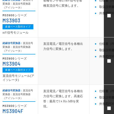
各種センサ等の mV信号を各
仕様書（P
変換器：直流信号変換器
種直流信号に変換します。
取扱説明書
（アイソレータ）
外形図PDF
MS3900
シリーズ
MS3903
多連ベース取付タイプ
mV信号モジュール
絶縁信号変換器：
直流信号
直流電流／電圧信号を各種出
仕様書（P
変換器：直流信号変換器
力信号に変換します。
取扱説明書
（アイソレータ）
外形図PDF
MS3900
シリーズ
MS3904
多連ベース取付タイプ
直流信号モジュール(ア
イソレータ)
絶縁信号変換器：
直流信号
直流電流／電圧信号を各種出
仕様書（P
変換器：直流信号変換器
力信号に変換します。高速応
取扱説明書
（アイソレータ）
答：最高で1ｋHz-3dBを実
外形図PDF
MS3900
シリーズ
現。
MS3904F