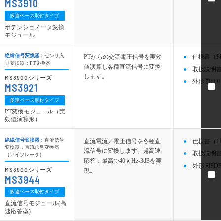
MS3910
多連ベース取付タイプ
ポテンショメータ変換
モジュール
絶縁信号変換器：
センサ入
PTからの交流電圧信号を実効
仕様書（P
力変換器：PT変換器
値演算し各種直流信号に変換
取扱説明書
します。
MS3900
シリーズ
外形図PDF
MS3921
多連ベース取付タイプ
PT変換モジュール（実
効値演算形）
絶縁信号変換器：
直流信号
直流電流／電圧信号を各種直
仕様書（P
変換器：直流信号変換器
流信号に変換します。超高速
取扱説明書
（アイソレータ）
応答：最高で40ｋHz-3dBを実
外形図PDF
MS3900
シリーズ
現。
MS3944
多連ベース取付タイプ
直流信号モジュール(高
速応答型)