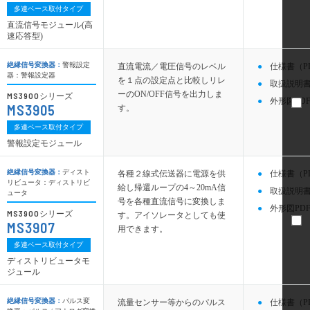
多連ベース取付タイプ
直流信号モジュール(高
速応答型)
絶縁信号変換器：
警報設定
直流電流／電圧信号のレベル
仕様書（P
器：警報設定器
を１点の設定点と比較しリレ
取扱説明書
ーのON/OFF信号を出力しま
MS3900
シリーズ
外形図PDF
MS3905
す。
多連ベース取付タイプ
警報設定モジュール
絶縁信号変換器：
ディスト
各種２線式伝送器に電源を供
仕様書（P
リビュータ：ディストリビ
給し帰還ループの4～20mA信
取扱説明書
ュータ
号を各種直流信号に変換しま
外形図PDF
MS3900
シリーズ
す。アイソレータとしても使
MS3907
用できます。
多連ベース取付タイプ
ディストリビュータモ
ジュール
絶縁信号変換器：
パルス変
流量センサー等からのパルス
仕様書（P