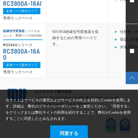
RC3900A-16AI
多連ベース取付タイプ
専用ラックベース
絶縁信号変換器：
ベースユ
MS3954絶縁信号変換器を収
仕様書（P
ニット：専用ベースMS3900
納するための専用ベースで
取扱説明書
す。
MS3900
シリーズ
外形図PDF
RC3900A-16A
O
多連ベース取付タイプ
専用ラックベース
エムティティ株式会社
〒162-0845 東京都新宿区市谷本村町2番5号 AD市ヶ谷ビル4階
当サイトはサービスの運営およびサービスの向上を目的にCookieを使用しま
TEL.03-6280-8635(代) FAX.03-6280-8646
す。詳細は、弊社のプライバシーポリシーをご参照ください。「同意する」
をクリックまたは弊社サイトの利用を続行することで、弊社がCookieを使用
することに同意したとみなされます。
サイトマップ
同意する